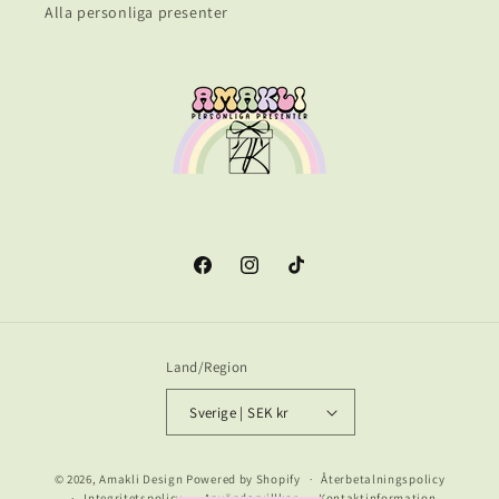
Alla personliga presenter
Facebook
Instagram
TikTok
Land/Region
Sverige | SEK kr
Betalningsmetoder
© 2026,
Amakli Design
Powered by Shopify
Återbetalningspolicy
Integritetspolicy
Användarvillkor
Kontaktinformation