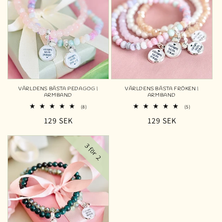
VÄRLDENS BÄSTA PEDAGOG |
VÄRLDENS BÄSTA FRÖKEN |
ARMBAND
ARMBAND
8
5
(8)
(5)
totalt
totalt
Ordinarie
129 SEK
Ordinarie
129 SEK
antal
antal
recensioner
recensioner
pris
pris
3 för 2