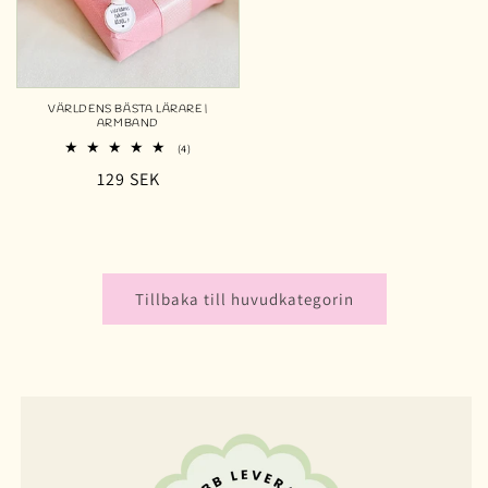
VÄRLDENS BÄSTA LÄRARE |
ARMBAND
4
(4)
totalt
Ordinarie
129 SEK
antal
recensioner
pris
Tillbaka till huvudkategorin