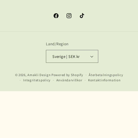
Facebook
Instagram
TikTok
Land/Region
Sverige | SEK kr
Betalningsmetoder
© 2026,
Amakli Design
Powered by Shopify
Återbetalningspolicy
Integritetspolicy
Användarvillkor
Kontaktinformation