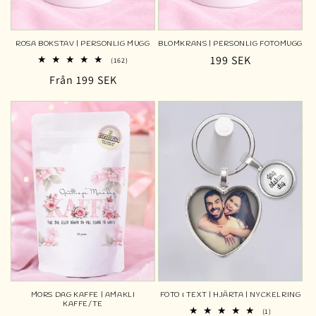
ROSA BOKSTAV | PERSONLIG MUGG
BLOMKRANS | PERSONLIG FOTOMUGG
Ordinarie
199 SEK
162
(162)
totalt
pris
Ordinarie
Från 199 SEK
antal
recensioner
pris
MORS DAG KAFFE | AMAKLI
FOTO & TEXT | HJÄRTA | NYCKELRING
KAFFE/TE
1
(1)