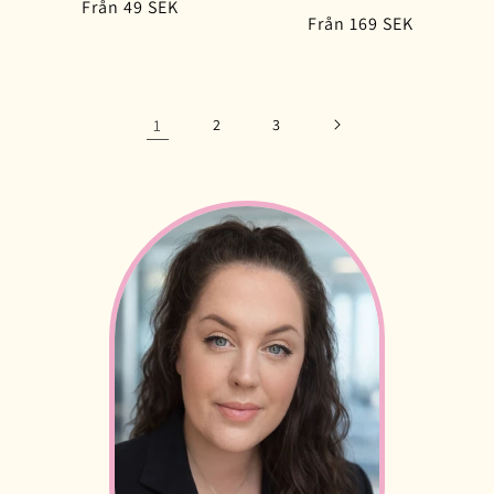
Ordinarie
Från 49 SEK
totalt
Ordinarie
Från 169 SEK
antal
pris
recensioner
pris
1
2
3