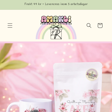
vidare
Frakt 49 kr • Levereras inom 5 arbetsdagar
till
innehåll
Varukorg