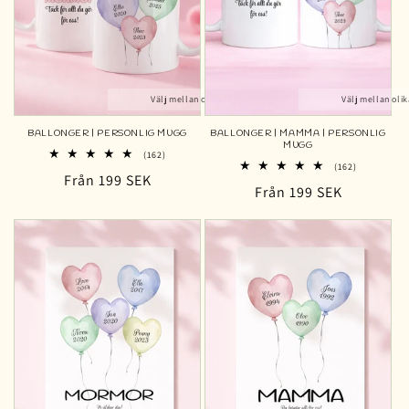
Välj mellan olika färger
Välj mellan olik
BALLONGER | PERSONLIG MUGG
BALLONGER | MAMMA | PERSONLIG
MUGG
162
(162)
162
totalt
(162)
Ordinarie
Från 199 SEK
totalt
antal
Ordinarie
Från 199 SEK
antal
recensioner
pris
recensioner
pris