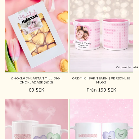
Välj mellan olik
CHOKLADHJÄRTAN TILL DIG |
ORDMIX | BARNBARN | PERSONLIG
CHOKLADASK (90 G)
MUGG
Ordinarie
69 SEK
Ordinarie
Från 199 SEK
pris
pris