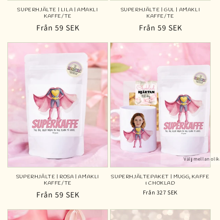
SUPERHJÄLTE | LILA | AMAKLI
SUPERHJÄLTE | GUL | AMAKLI
KAFFE/TE
KAFFE/TE
Ordinarie
Från 59 SEK
Ordinarie
Från 59 SEK
pris
pris
Välj mellan olik
SUPERHJÄLTE | ROSA | AMAKLI
SUPERHJÄLTEPAKET | MUGG, KAFFE
KAFFE/TE
& CHOKLAD
Från 327 SEK
Ordinarie
Från 59 SEK
pris