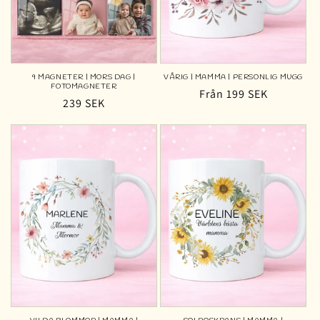
9 MAGNETER | MORS DAG |
VÅRIG | MAMMA | PERSONLIG MUGG
FOTOMAGNETER
Ordinarie
Från 199 SEK
Ordinarie
239 SEK
pris
pris