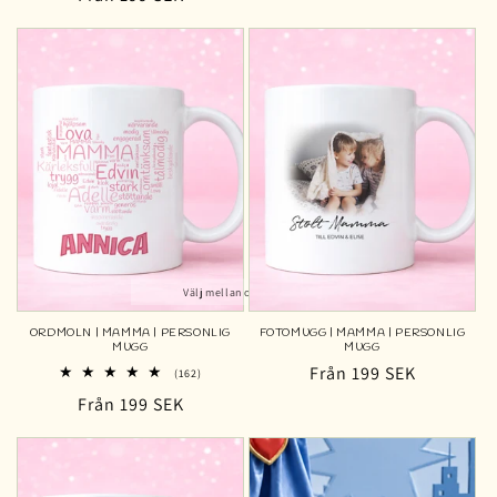
pris
pris
Välj mellan olika färger
ORDMOLN | MAMMA | PERSONLIG
FOTOMUGG | MAMMA | PERSONLIG
MUGG
MUGG
Ordinarie
Från 199 SEK
162
(162)
totalt
pris
Ordinarie
Från 199 SEK
antal
recensioner
pris