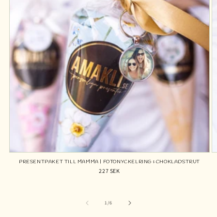
PRESENTPAKET TILL MAMMA | FOTONYCKELRING & CHOKLADSTRUT
227 SEK
av
1
/
6