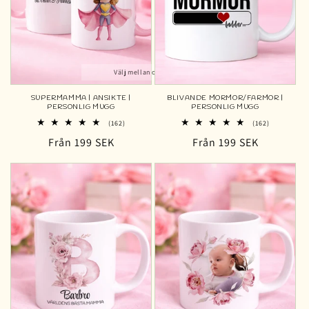
Välj mellan olika färger
SUPERMAMMA | ANSIKTE |
BLIVANDE MORMOR/FARMOR |
PERSONLIG MUGG
PERSONLIG MUGG
162
162
(162)
(162)
totalt
totalt
Ordinarie
Från 199 SEK
Ordinarie
Från 199 SEK
antal
antal
recensioner
recensioner
pris
pris