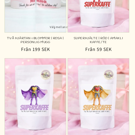
Välj mellan olika färger
TVÅ HJÄRTAN & BLOMMOR | ROSA |
SUPERHJÄLTE | RÖD | AMAKLI
PERSONLIG MUGG
KAFFE/TE
Ordinarie
Från 199 SEK
Ordinarie
Från 59 SEK
pris
pris