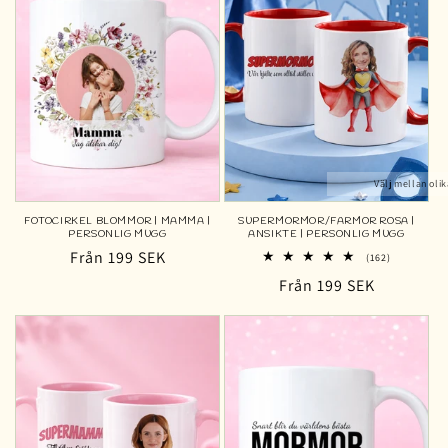
Välj mellan olik
FOTOCIRKEL BLOMMOR | MAMMA |
SUPERMORMOR/FARMOR ROSA |
PERSONLIG MUGG
ANSIKTE | PERSONLIG MUGG
Ordinarie
Från 199 SEK
162
(162)
totalt
pris
Ordinarie
Från 199 SEK
antal
recensioner
pris