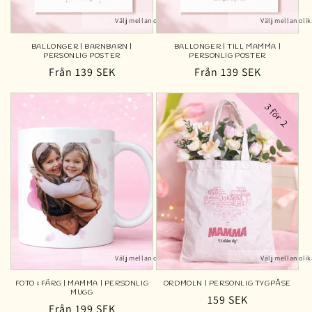
Välj mellan olika färger
Välj mellan olik
BALLONGER | BARNBARN |
BALLONGER | TILL MAMMA |
PERSONLIG POSTER
PERSONLIG POSTER
Ordinarie
Från 139 SEK
Ordinarie
Från 139 SEK
pris
pris
3 för 2
Välj mellan olika färger
Välj mellan olik
FOTO & FÄRG | MAMMA | PERSONLIG
ORDMOLN | PERSONLIG TYGPÅSE
MUGG
Ordinarie
159 SEK
Ordinarie
Från 199 SEK