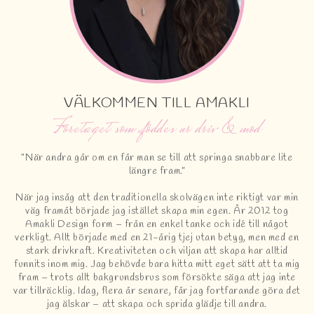
VÄLKOMMEN TILL AMAKLI
Företaget som föddes ur driv & mod
“När andra går om en får man se till att springa snabbare lite
längre fram.”
När jag insåg att den traditionella skolvägen inte riktigt var min
väg framåt började jag istället skapa min egen. År 2012 tog
Amakli Design form – från en enkel tanke och idé till något
verkligt. Allt började med en 21-årig tjej utan betyg, men med en
stark drivkraft. Kreativiteten och viljan att skapa har alltid
funnits inom mig. Jag behövde bara hitta mitt eget sätt att ta mig
fram – trots allt bakgrundsbrus som försökte säga att jag inte
var tillräcklig. Idag, flera år senare, får jag fortfarande göra det
jag älskar – att skapa och sprida glädje till andra.