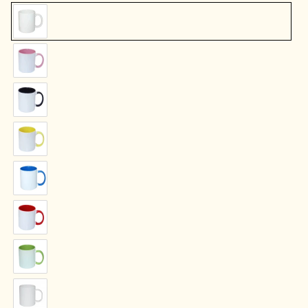
Vit
mugg
Rosa/vit
Svart/vit
Gul/vit
Blå/vit
Röd/vit
Grön/vit