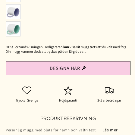
Okrossbar
plastmugg
Lila/vit
Mint/vit
OBS! Förhandsvisningen i redigeraren
kan
visa vit mugg trots att du valt med färg.
Din mugg kommer dock att tryckas på den färg du valt.
DESIGNA HÄR 🔎
Trycks i Sverige
Nöjdgaranti
3-5 arbetsdagar
PRODUKTBESKRIVNING
Läs mer
Personlig mugg med plats för namn och valfri text.