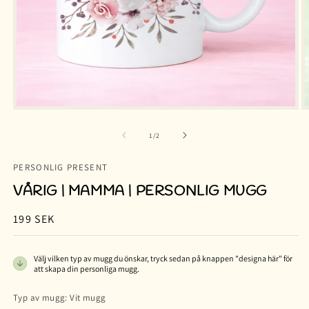
av
1
/
2
PERSONLIG PRESENT
VÅRIG | MAMMA | PERSONLIG MUGG
Ordinarie
199 SEK
pris
Välj vilken typ av mugg du önskar, tryck sedan på knappen "designa här" för
att skapa din personliga mugg.
Typ av mugg:
Vit mugg