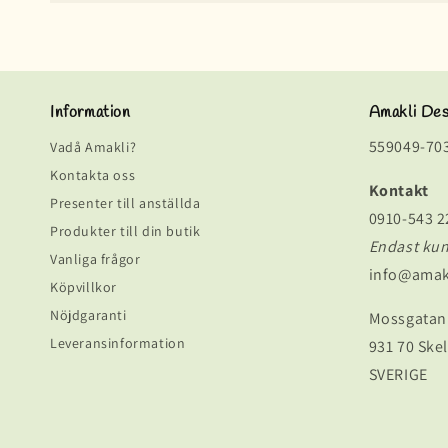
Information
Amakli De
559049-70
Vadå Amakli?
Kontakta oss
Kontakt
Presenter till anställda
0910-543 2
Produkter till din butik
Endast ku
Vanliga frågor
info@amak
Köpvillkor
Nöjdgaranti
Mossgatan
Leveransinformation
931 70 Skel
SVERIGE