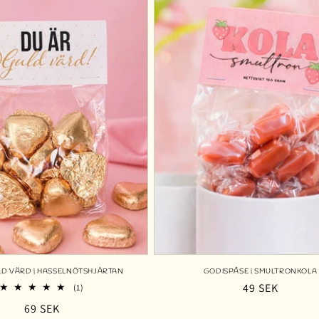
LD VÄRD | HASSELNÖTSHJÄRTAN
GODISPÅSE | SMULTRONKOLA
Ordinarie
49 SEK
1
(1)
totalt
pris
Ordinarie
69 SEK
antal