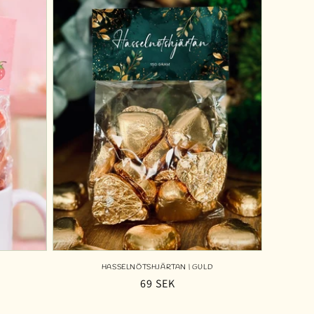
HASSELNÖTSHJÄRTAN | GULD
Ordinarie
69 SEK
pris