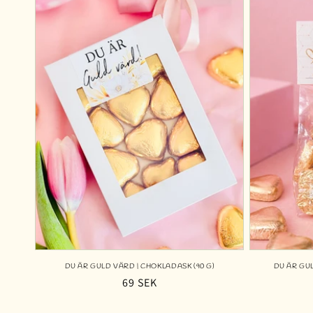
DU ÄR GULD VÄRD | CHOKLADASK (90 G)
DU ÄR GU
Ordinarie
69 SEK
pris