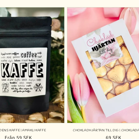
recensioner
pris
ENS KAFFE | AMAKLI KAFFE
CHOKLADHJÄRTAN TILL DIG | CHOKLADAS
Ordinarie
Från 59 SEK
Ordinarie
69 SEK