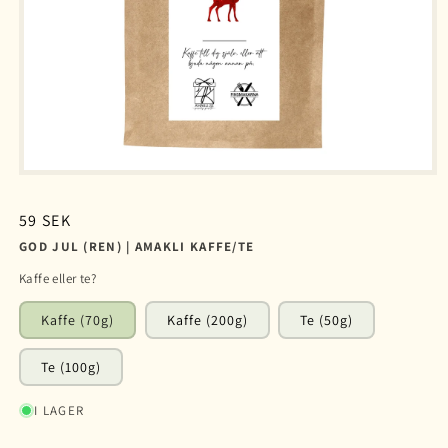
Ordinarie
59 SEK
pris
GOD JUL (REN) | AMAKLI KAFFE/TE
Kaffe eller te?
Kaffe (70g)
Kaffe (200g)
Te (50g)
Te (100g)
I LAGER