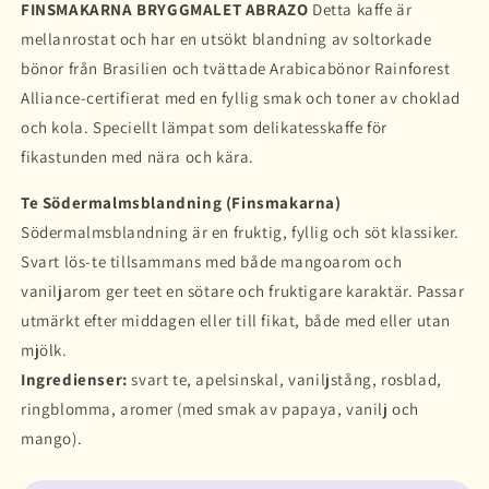
FINSMAKARNA BRYGGMALET ABRAZO
Detta kaffe är
mellanrostat och har en utsökt blandning av soltorkade
bönor från Brasilien och tvättade Arabicabönor Rainforest
Alliance-certifierat med en fyllig smak och toner av choklad
och kola. Speciellt lämpat som delikatesskaffe för
fikastunden med nära och kära.
Te Södermalmsblandning (Finsmakarna)
Södermalmsblandning är en fruktig, fyllig och söt klassiker.
Svart lös-te tillsammans med både mangoarom och
vaniljarom ger teet en sötare och fruktigare karaktär. Passar
utmärkt efter middagen eller till fikat, både med eller utan
mjölk.
Ingredienser:
svart te, apelsinskal, vaniljstång, rosblad,
ringblomma, aromer (med smak av papaya, vanilj och
mango).