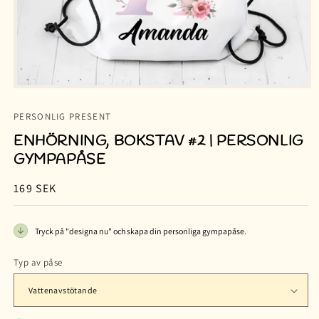
PERSONLIG PRESENT
ENHÖRNING, BOKSTAV #2 | PERSONLIG
GYMPAPÅSE
Ordinarie
169 SEK
pris
Tryck på "designa nu" och skapa din personliga gympapåse.
Typ av påse