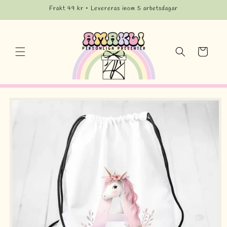
vidare
Frakt 49 kr • Levereras inom 5 arbetsdagar
till
innehåll
Varukorg
å vidare till
roduktinformation