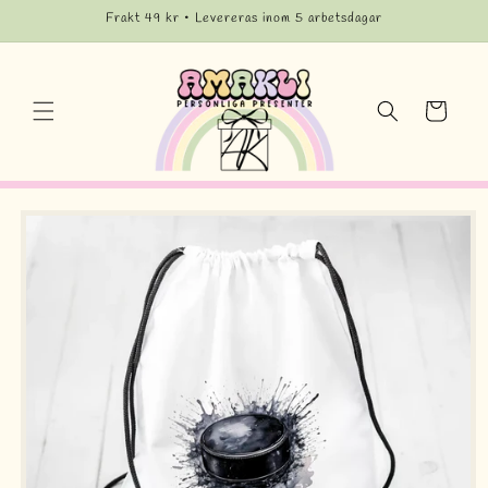
vidare
Frakt 49 kr • Levereras inom 5 arbetsdagar
till
innehåll
Varukorg
å vidare till
roduktinformation