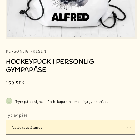
PERSONLIG PRESENT
HOCKEYPUCK | PERSONLIG
GYMPAPÅSE
Ordinarie
169 SEK
pris
Tryck på "designa nu" och skapa din personliga gympapåse.
Typ av påse