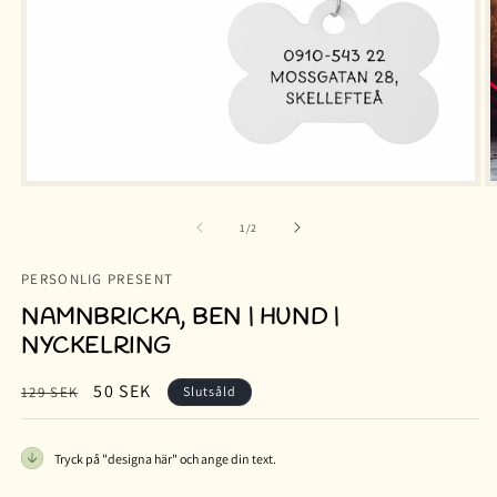
av
1
/
2
PERSONLIG PRESENT
NAMNBRICKA, BEN | HUND |
NYCKELRING
Ordinarie
Försäljningspris
50 SEK
129 SEK
Slutsåld
pris
Tryck på "designa här" och ange din text.