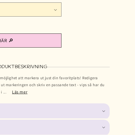
HÄR 🔎
ODUKTBESKRIVNING
 möjlighet att markera ut just din favoritplats! Redigera
t ut markeringen och skriv en passande text - vips så har du
Läs mer
i ...