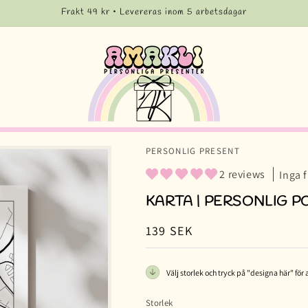
Frakt 49 kr • Levereras inom 5 arbetsdagar
PERSONLIG PRESENT
2 reviews
Inga 
KARTA | PERSONLIG P
Ordinarie
139 SEK
pris
Välj storlek och tryck på "designa här" för 
Storlek