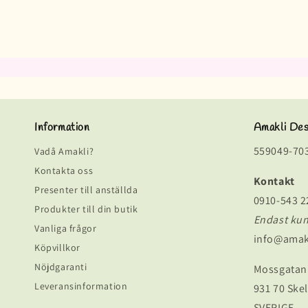
Information
Amakli De
559049-70
Vadå Amakli?
Kontakta oss
Kontakt
Presenter till anställda
0910-543 2
Produkter till din butik
Endast ku
Vanliga frågor
info@amak
Köpvillkor
Nöjdgaranti
Mossgatan
Leveransinformation
931 70 Skel
SVERIGE