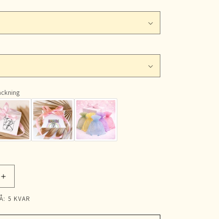
packning
Öka
kvantitet
Å: 5 KVAR
för
Älskade