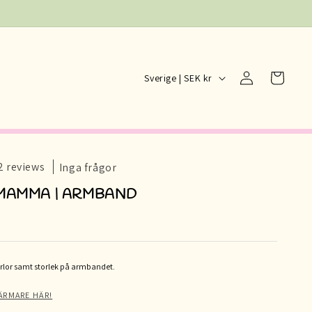
Logga
L
Varukorg
Sverige | SEK kr
in
a
n
d
/
2 reviews
Inga frågor
R
MAMMA | ARMBAND
e
g
i
o
rlor samt storlek på armbandet.
n
ÄRMARE HÄR!