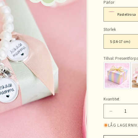
Pärlor
Storlek
Tillval: Presentför
Kvantitet
Kvantitet
Minska
kvantitet
LÅG LAGERNIV
för
Älskade