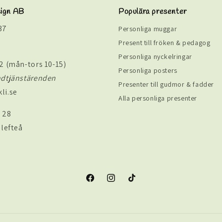
sign AB
Populära presenter
37
Personliga muggar
Present till fröken & pedagog
Personliga nyckelringar
2 (mån-tors 10-15)
Personliga posters
ndtjänstärenden
Presenter till gudmor & fadder
li.se
Alla personliga presenter
 28
llefteå
Facebook
Instagram
TikTok