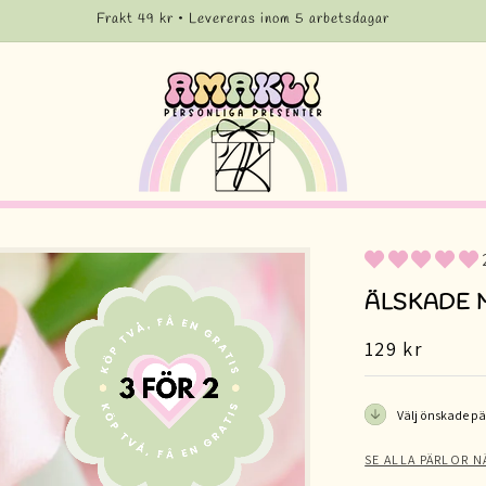
Frakt 49 kr • Levereras inom 5 arbetsdagar
ÄLSKADE 
Ordinarie
129 kr
pris
Välj önskade pä
SE ALLA PÄRLOR N