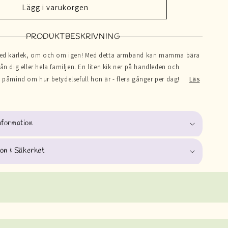
mamma
Lägg i varukorgen
|
Armband
PRODUKTBESKRIVNING
 kärlek, om och om igen! Med detta armband kan mamma bära
ån dig eller hela familjen. En liten kik ner på handleden och
Läs
n påmind om hur betydelsefull hon är - flera gånger per dag!
nformation
ion & Säkerhet