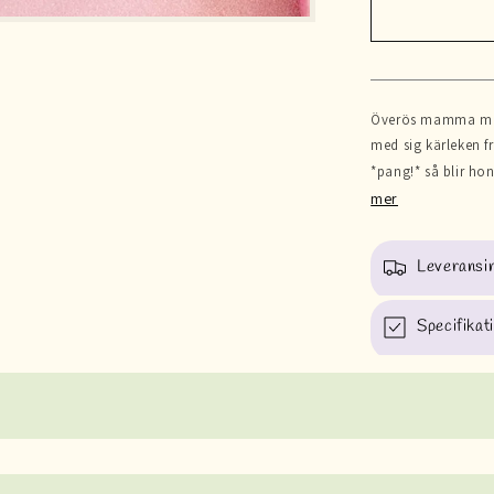
mamma
|
Armband
Överös mamma med
med sig kärleken fr
*pang!* så blir ho
mer
Leveransi
Specifikat