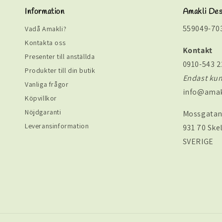
Information
Amakli De
559049-70
Vadå Amakli?
Kontakta oss
Kontakt
Presenter till anställda
0910-543 2
Produkter till din butik
Endast ku
Vanliga frågor
info@amak
Köpvillkor
Nöjdgaranti
Mossgatan
Leveransinformation
931 70 Ske
SVERIGE