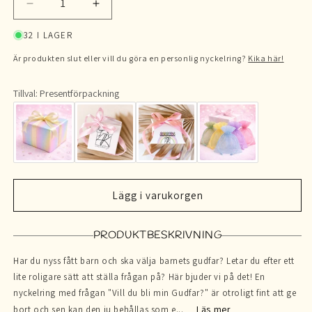
Minska
Öka
kvantitet
kvantitet
32 I LAGER
för
för
Vill
Vill
Är produkten slut eller vill du göra en personlig nyckelring?
Kika här!
du
du
blir
blir
Tillval: Presentförpackning
min
min
Gudfar?
Gudfar?
|
|
Nyckelring
Nyckelring
Lägg i varukorgen
PRODUKTBESKRIVNING
Har du nyss fått barn och ska välja barnets gudfar? Letar du efter ett
lite roligare sätt att ställa frågan på? Här bjuder vi på det! En
nyckelring med frågan "Vill du bli min Gudfar?" är otroligt fint att ge
Läs mer
bort och sen kan den ju behållas som e...