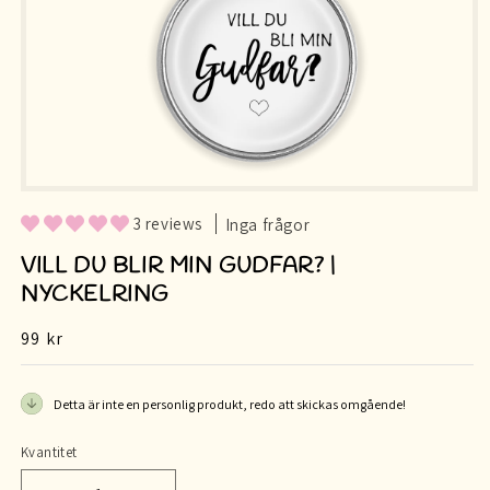
3 reviews
Inga frågor
VILL DU BLIR MIN GUDFAR? |
NYCKELRING
Ordinarie
99 kr
pris
Detta är inte en personlig produkt, redo att skickas omgående!
Kvantitet
Kvantitet