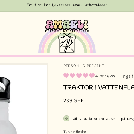
Frakt 49 kr • Levereras inom 5 arbetsdagar
PERSONLIG PRESENT
4 reviews
Inga 
TRAKTOR | VATTENFL
Ordinarie
239 SEK
pris
Välj typ av flaska och tryck sedan på "Desi
Typ av flaska