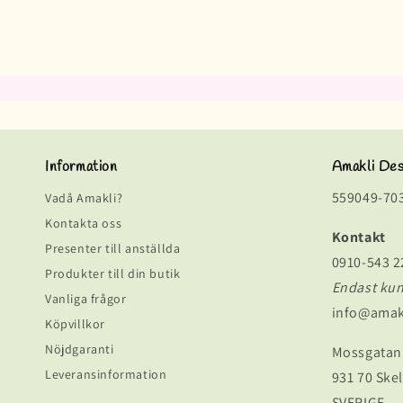
Information
Amakli De
559049-70
Vadå Amakli?
Kontakta oss
Kontakt
Presenter till anställda
0910-543 2
Produkter till din butik
Endast ku
Vanliga frågor
info@amak
Köpvillkor
Nöjdgaranti
Mossgatan
Leveransinformation
931 70 Skel
SVERIGE