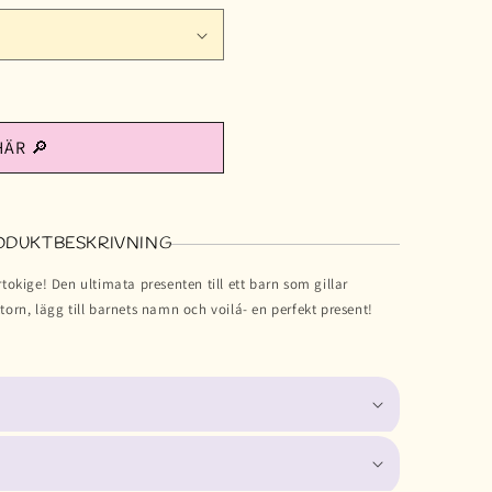
HÄR 🔎
ODUKTBESKRIVNING
rtokige! Den ultimata presenten till ett barn som gillar
torn, lägg till barnets namn och voilá- en perfekt present!