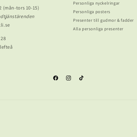
Personliga nyckelringar
2 (mån-tors 10-15)
Personliga posters
ndtjänstärenden
Presenter till gudmor & fadder
li.se
Alla personliga presenter
 28
lefteå
Facebook
Instagram
TikTok