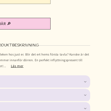
HÄR 🔎
ODUKTBESKRIVNING
eken hos just er. Blir det ert hems första tavla? Kanske är det
ommer innanför dörren. En perfekt inflyttningspresent till
Läs mer
et!...