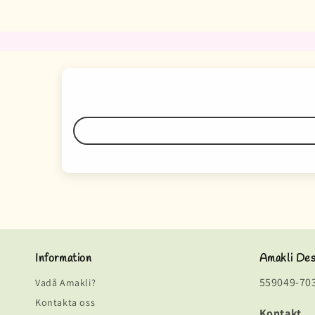
Information
Amakli De
559049-70
Vadå Amakli?
Kontakta oss
Kontakt