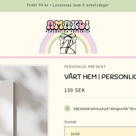
Frakt 49 kr • Levereras inom 5 arbetsdagar
PERSONLIG PRESENT
VÅRT HEM | PERSONLI
Ordinarie
139 SEK
pris
Välj storlek och tryck på "designa här" för 
Storlek