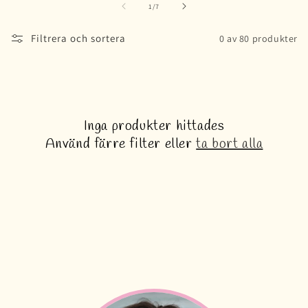
av
1
/
7
Filtrera och sortera
0 av 80 produkter
Inga produkter hittades
Använd färre filter eller
ta bort alla