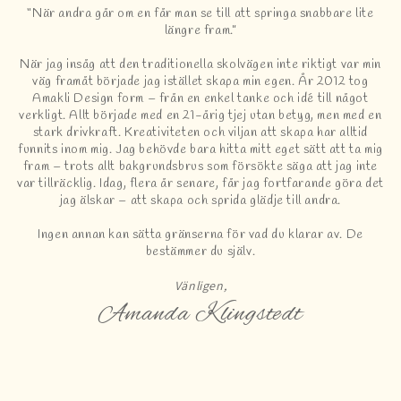
“När andra går om en får man se till att springa snabbare lite
längre fram.”
När jag insåg att den traditionella skolvägen inte riktigt var min
väg framåt började jag istället skapa min egen. År 2012 tog
Amakli Design form – från en enkel tanke och idé till något
verkligt. Allt började med en 21-årig tjej utan betyg, men med en
stark drivkraft. Kreativiteten och viljan att skapa har alltid
funnits inom mig. Jag behövde bara hitta mitt eget sätt att ta mig
fram – trots allt bakgrundsbrus som försökte säga att jag inte
var tillräcklig. Idag, flera år senare, får jag fortfarande göra det
jag älskar – att skapa och sprida glädje till andra.
Ingen annan kan sätta gränserna för vad du klarar av. De
bestämmer du själv.
Vänligen,
Amanda Klingstedt