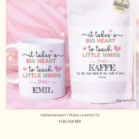
Välj mellan fler
FRÖKENPAKET | MUGG & KAFFE/TE
Från 258 SEK