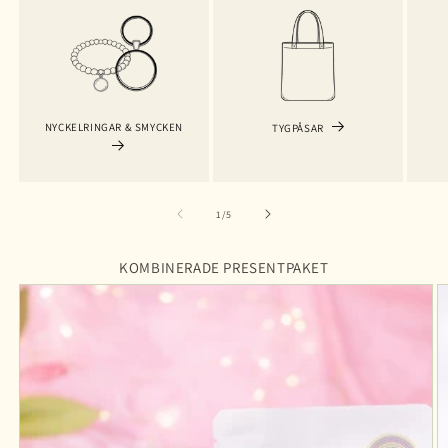
NYCKELRINGAR & SMYCKEN
TYGPÅSAR
av
1
/
5
KOMBINERADE PRESENTPAKET