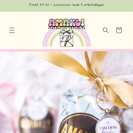
vidare
Frakt 49 kr • Levereras inom 5 arbetsdagar
till
innehåll
Varukorg