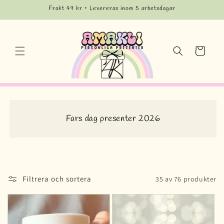
vidare
Frakt 49 kr • Levereras inom 5 arbetsdagar
till
innehåll
Varukorg
Fars dag presenter 2026
Filtrera och sortera
35 av 76 produkter