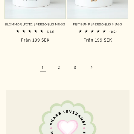
BLOMMOR (FOTO) | PERSONLIG MUGG
FIST BUMP | PERSONLIG MUGG
162
162
(162)
(162)
totalt
totalt
Ordinarie
Från 199 SEK
Ordinarie
Från 199 SEK
antal
antal
recensioner
recensioner
pris
pris
1
2
3