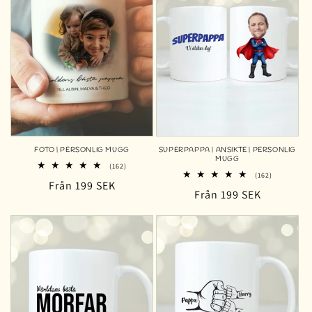
FOTO | PERSONLIG MUGG
SUPERPAPPA | ANSIKTE | PERSONLIG
MUGG
162
(162)
162
totalt
(162)
Ordinarie
Från 199 SEK
totalt
antal
Ordinarie
Från 199 SEK
antal
recensioner
pris
recensioner
pris