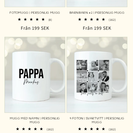
FOTOMUGG | PERSONLIG MUGG
BARNBARN #2 | PERSONLIG MUGG
8
162
(8)
(162)
totalt
totalt
Ordinarie
Från 199 SEK
Ordinarie
Från 199 SEK
antal
antal
recensioner
recensioner
pris
pris
MUGG MED NAMN | PERSONLIG
9 FOTON | SVARTVITT | PERSONLIG
MUGG
MUGG
162
162
(162)
(162)