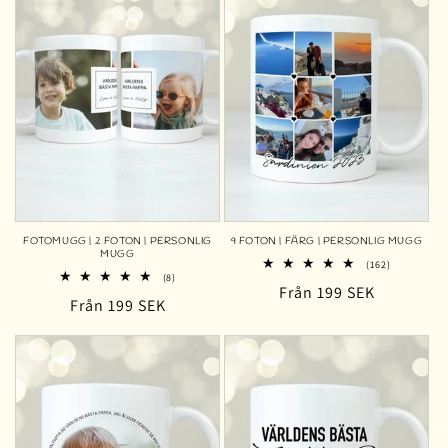
FOTOMUGG | 2 FOTON | PERSONLIG
9 FOTON | FÄRG | PERSONLIG MUGG
MUGG
162
(162)
8
(8)
totalt
Ordinarie
Från 199 SEK
totalt
antal
Ordinarie
Från 199 SEK
antal
recensioner
pris
recensioner
pris