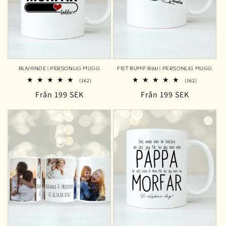
BLIVANDE | PERSONLIG MUGG
FIST BUMP B&W | PERSONLIG MUGG
162
162
(162)
(162)
totalt
totalt
Ordinarie
Från 199 SEK
Ordinarie
Från 199 SEK
antal
antal
recensioner
recensioner
pris
pris