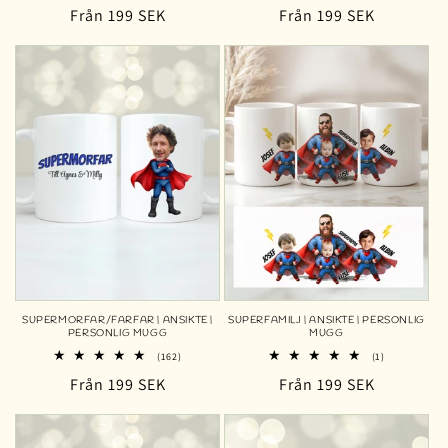
totalt
totalt
Ordinarie
Från 199 SEK
Ordinarie
Från 199 SEK
antal
antal
recensioner
recensioner
pris
pris
SUPERMORFAR/FARFAR | ANSIKTE |
SUPERFAMILJ | ANSIKTE | PERSONLIG
PERSONLIG MUGG
MUGG
162
1
(162)
(1)
totalt
totalt
Ordinarie
Från 199 SEK
Ordinarie
Från 199 SEK
antal
antal
recensioner
recensioner
pris
pris