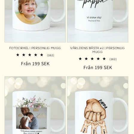
FOTOCIRKEL | PERSONLIG MUGG
VÄRLDENS BÄSTA #2 | PERSONLIG
MUGG
162
(162)
162
totalt
(162)
Ordinarie
Från 199 SEK
totalt
antal
Ordinarie
Från 199 SEK
antal
recensioner
pris
recensioner
pris