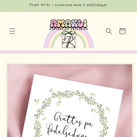
vidare
Frakt 49 kr • Levereras inom 5 arbetsdagar
till
innehåll
Varukorg
å vidare till
roduktinformation