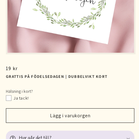
Ordinarie
19 kr
pris
GRATTIS PÅ FÖDELSEDAGEN | DUBBELVIKT KORT
Hälsning i kort?
Ja tack!
Lägg i varukorgen
Hur går det till?